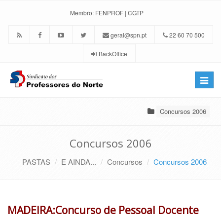
Membro:
FENPROF
|
CGTP
geral@spn.pt
22 60 70 500
BackOffice
Toggle
naviga
Concursos 2006
Concursos 2006
PASTAS
E AINDA...
Concursos
Concursos 2006
MADEIRA:Concurso de Pessoal Docente