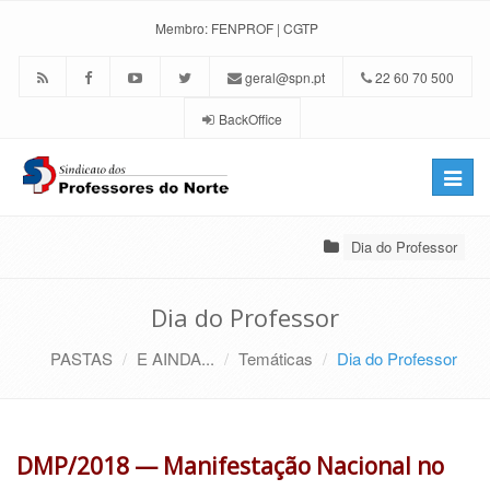
Membro:
FENPROF
|
CGTP
geral@spn.pt
22 60 70 500
BackOffice
Toggle
naviga
Dia do Professor
Dia do Professor
PASTAS
E AINDA...
Temáticas
Dia do Professor
DMP/2018 — Manifestação Nacional no