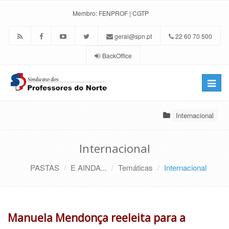
Membro:
FENPROF
|
CGTP
geral@spn.pt
22 60 70 500
BackOffice
Toggle
naviga
Internacional
Internacional
PASTAS
E AINDA...
Temáticas
Internacional
Manuela Mendonça reeleita para a