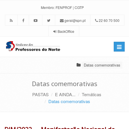
Membro:
FENPROF
|
CGTP
geral@spn.pt
22 60 70 500
BackOffice
Toggle
naviga
Datas comemorativas
Datas comemorativas
PASTAS
E AINDA...
Temáticas
Datas comemorativas