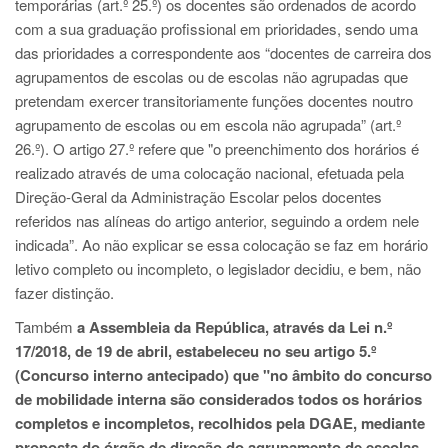
temporárias (art.º 25.º) os docentes são ordenados de acordo
com a sua graduação profissional em prioridades, sendo uma
das prioridades a correspondente aos “docentes de carreira dos
agrupamentos de escolas ou de escolas não agrupadas que
pretendam exercer transitoriamente funções docentes noutro
agrupamento de escolas ou em escola não agrupada” (art.º
26.º). O artigo 27.º refere que "o preenchimento dos horários é
realizado através de uma colocação nacional, efetuada pela
Direção-Geral da Administração Escolar pelos docentes
referidos nas alíneas do artigo anterior, seguindo a ordem nele
indicada”. Ao não explicar se essa colocação se faz em horário
letivo completo ou incompleto, o legislador decidiu, e bem, não
fazer distinção.
Também
a Assembleia da República, através da Lei n.º
17/2018, de 19 de abril, estabeleceu no seu artigo 5.º
(Concurso interno antecipado) que "no âmbito do concurso
de mobilidade interna são considerados todos os horários
completos e incompletos, recolhidos pela DGAE, mediante
proposta do órgão de direção do agrupamento de escolas