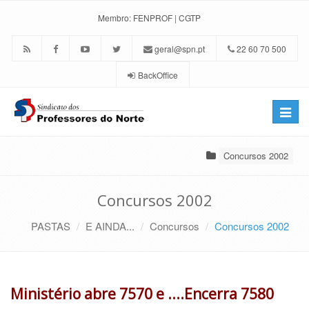
Membro:
FENPROF
|
CGTP
geral@spn.pt
22 60 70 500
BackOffice
Toggle
naviga
Concursos 2002
Concursos 2002
PASTAS
E AINDA...
Concursos
Concursos 2002
Ministério abre 7570 e ....Encerra 7580