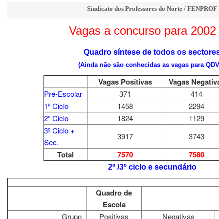
Sindicato dos Professores do Norte / FENPROF
Vagas a concurso para 2002 
Quadro síntese de todos os sectore
(Ainda não são conhecidas as vagas para QDV
Vagas Positivas
Vagas Negativ
Pré-Escolar
371
414
1º Ciclo
1458
2294
2º Ciclo
1824
1129
3º Ciclo +
3917
3743
Sec.
Total
7570
7580
2º /3º ciclo e secundário
Quadro de
Escola
Grupo
Positivas
Negativas