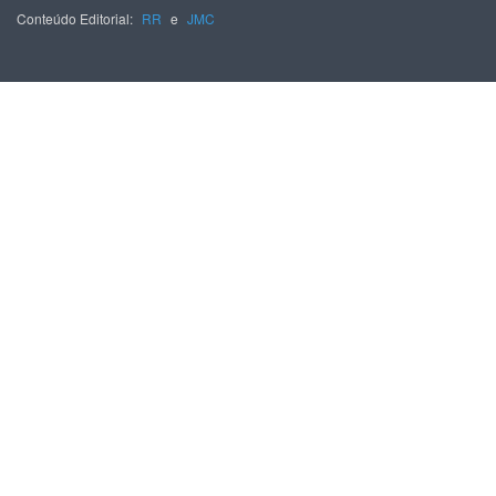
Conteúdo Editorial:
RR
e
JMC