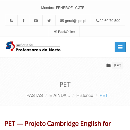
Membro:
FENPROF
|
CGTP
geral@spn.pt
22 60 70 500
BackOffice
Toggle
naviga
PET
PET
PASTAS
E AINDA...
Histórico
PET
PET — Projeto Cambridge English for