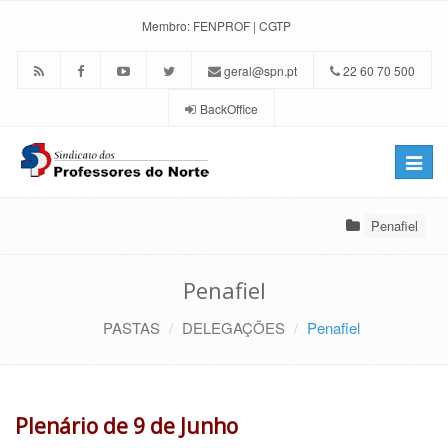
Membro:
FENPROF
|
CGTP
geral@spn.pt
22 60 70 500
BackOffice
Toggle
naviga
Penafiel
Penafiel
PASTAS
DELEGAÇÕES
Penafiel
Plenário de 9 de Junho