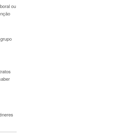
boral ou
enção
 grupo
tratos
saber
géneres