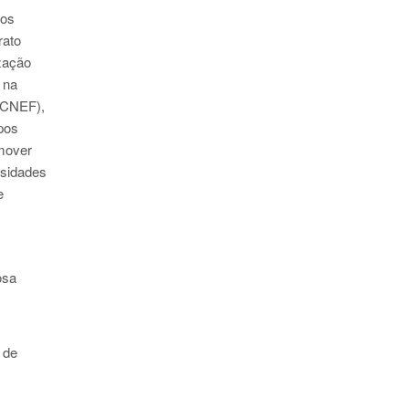
dos
rato
zação
 na
(CNEF),
pos
mover
rsidades
e
osa
 de