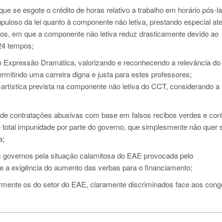
e se esgote o crédito de horas relativo a trabalho em horário pós-la
uloso da lei quanto à componente não letiva, prestando especial at
os, em que a componente não letiva reduz drasticamente devido ao
24 tempos;
 e Expressão Dramática, valorizando e reconhecendo a relevância do
ermitindo uma carreira digna e justa para estes professores;
-artística prevista na componente não letiva do CCT, considerando a
l de contratações abusivas com base em falsos recibos verdes e con
total impunidade por parte do governo, que simplesmente não quer 
a;
os governos pela situação calamitosa do EAE provocada pelo
 e a exigência do aumento das verbas para o financiamento;
larmente os do setor do EAE, claramente discriminados face aos con