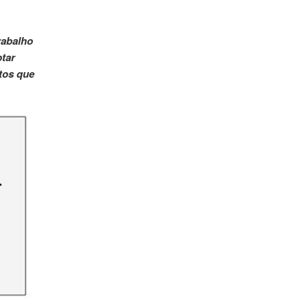
rabalho
ptar
tos que