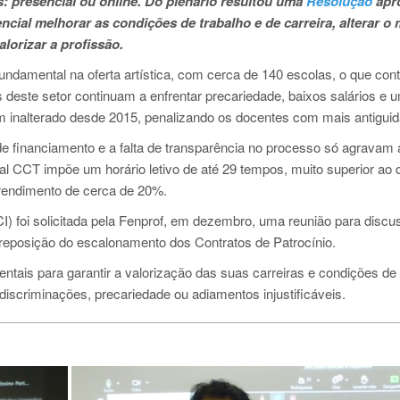
 presencial ou online.
Do plenário resultou uma
Resolução
apr
cial melhorar as condições de trabalho e de carreira, alterar o
lorizar a profissão.
damental na oferta artística, com cerca de 140 escolas, o que cont
 deste setor continuam a enfrentar precariedade, baixos salários e 
 inalterado desde 2015, penalizando os docentes com mais antiguid
de financiamento e a falta de transparência no processo só agravam 
tual CCT impõe um horário letivo de até 29 tempos, muito superior ao 
rendimento de cerca de 20%.
I) foi solicitada pela Fenprof, em dezembro, uma reunião para discu
reposição do escalonamento dos Contratos de Patrocínio.
ntais para garantir a valorização das suas carreiras e condições de
iscriminações, precariedade ou adiamentos injustificáveis.