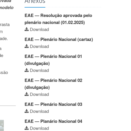
Anexos
ovada
 modelo
EAE — Resolução aprovada pelo
plenário nacional (01.02.2025)
rasta
Download
um
ade.
EAE — Plenário Nacional (cartaz)
Download
a
de
EAE — Plenário Nacional 01
(divulgação)
Download
ssão
EAE — Plenário Nacional 02
(divulgação)
Download
EAE — Plenário Nacional 03
Download
EAE — Planário Nacional 04
Download