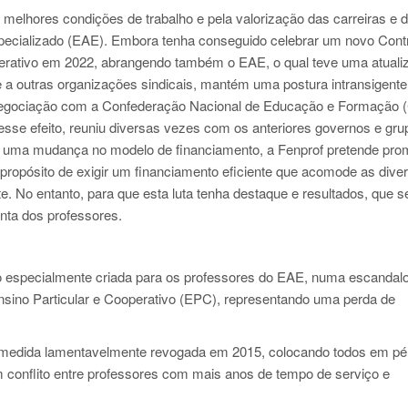
 melhores condições de trabalho e pela valorização das carreiras e 
specializado (EAE). Embora tenha conseguido celebrar um novo Cont
operativo em 2022, abrangendo também o EAE, o qual teve uma atuali
 a outras organizações sindicais, mantém uma postura intransigente
a negociação com a Confederação Nacional de Educação e Formação 
 esse efeito, reuniu diversas vezes com os anteriores governos e gru
5 uma mudança no modelo de financiamento, a Fenprof pretende pro
ropósito de exigir um financiamento eficiente que acomode as dive
e. No entanto, para que esta luta tenha destaque e resultados, que s
unta dos professores.
ção especialmente criada para os professores do EAE, numa escandal
Ensino Particular e Cooperativo (EPC), representando uma perda de
, medida lamentavelmente revogada em 2015, colocando todos em pé
 conflito entre professores com mais anos de tempo de serviço e