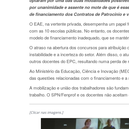
optaram por uma das duas modalidades possíveis:
por unanimidade e assente no mote de que é essen
de financiamento dos Contratos de Patrocínio e va
O EAE, na vertente privada, desempenha um papel fun
com as 10 escolas públicas. No entanto, os docentes
modelo de financiamento inadequado, que se mantém
O atraso na abertura dos concursos para atribuição 
instabilidade e a incerteza do setor. Além disso, o a
outros docentes do EPC, resultando numa perda de 
Ao Ministério da Educação, Ciência e Inovação (MEC
das questões relacionadas com o financiamento e a 
A mobilização e união dos trabalhadores são fundame
trabalho. O SPN/Fenprof e os docentes não aceitam d
[Clicar nas imagens.]