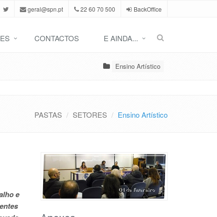
geral@spn.pt
22 60 70 500
BackOffice
ES
CONTACTOS
E AINDA...
Ensino Artístico
PASTAS
SETORES
Ensino Artístico
alho e
sentes