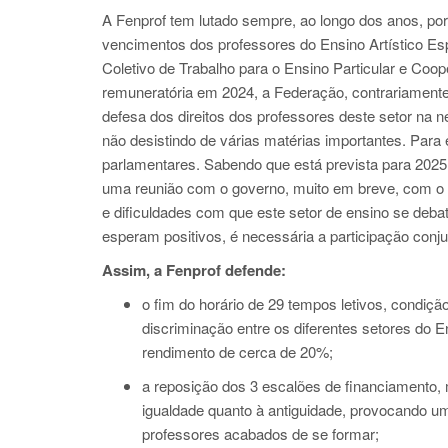
A Fenprof tem lutado sempre, ao longo dos anos, por
vencimentos dos professores do Ensino Artístico E
Coletivo de Trabalho para o Ensino Particular e Co
remuneratória em 2024, a Federação, contrariamente
defesa dos direitos dos professores deste setor n
não desistindo de várias matérias importantes. Para
parlamentares. Sabendo que está prevista para 202
uma reunião com o governo, muito em breve, com o p
e dificuldades com que este setor de ensino se debat
esperam positivos, é necessária a participação conj
Assim, a Fenprof defende:
o fim do horário de 29 tempos letivos, condi
discriminação entre os diferentes setores do 
rendimento de cerca de 20%;
a reposição dos 3 escalões de financiamento
igualdade quanto à antiguidade, provocando um
professores acabados de se formar;