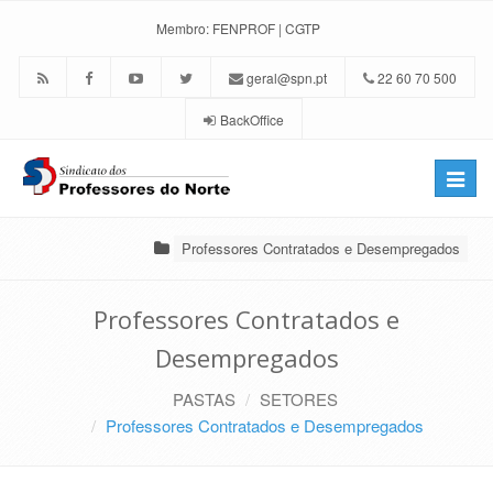
Membro:
FENPROF
|
CGTP
geral@spn.pt
22 60 70 500
BackOffice
Toggle
naviga
Professores Contratados e Desempregados
Professores Contratados e
Desempregados
PASTAS
SETORES
Professores Contratados e Desempregados