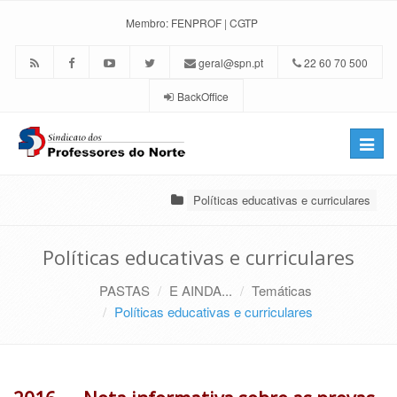
Membro:
FENPROF
|
CGTP
geral@spn.pt
22 60 70 500
BackOffice
Toggle
naviga
Políticas educativas e curriculares
Políticas educativas e curriculares
PASTAS
E AINDA...
Temáticas
Políticas educativas e curriculares