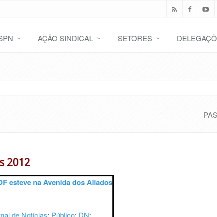
SPN
AÇÃO SINDICAL
SETORES
DELEGAÇÕ
PA
es 2012
 esteve na Avenida dos Aliados
nal de Notícias
;
Público
;
DN
;