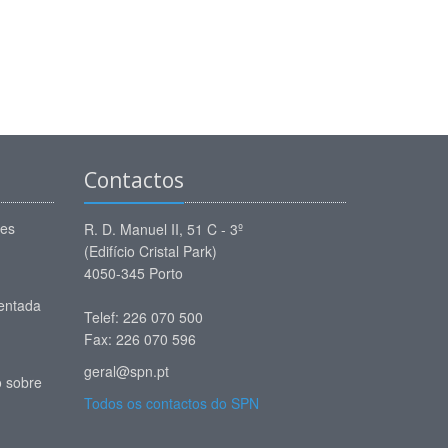
Contactos
ões
R. D. Manuel II, 51 C - 3º
(Edifício Cristal Park)
4050-345 Porto
entada
Telef: 226 070 500
Fax: 226 070 596
geral@spn.pt
 sobre
Todos os contactos do SPN