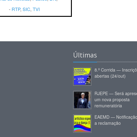
-
RTP
,
SIC
,
TVI
Últimas
8.ª Corrida — Inscriç
abertas (24/out)
RJEPE — Será apres
um nova proposta
remuneratória
EAEMD — Notificação
a reclamação