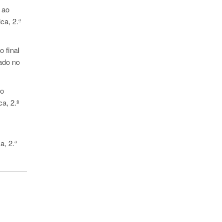
 ao
ca, 2.ª
o final
ado no
no
a, 2.ª
a, 2.ª