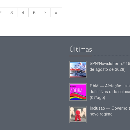
2
3
4
5
Últimas
SPN/Newsletter n.º 1
de agosto de 2026)
RAM — Afetação: list
definitivas e de coloc
(07/ago)
Inclusão — Governo 
novo regime