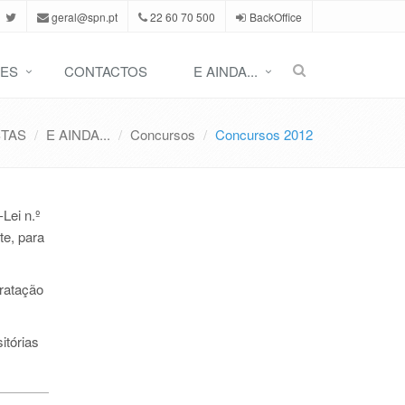
geral@spn.pt
22 60 70 500
BackOffice
ES
CONTACTOS
E AINDA...
STAS
E AINDA...
Concursos
Concursos 2012
Lei n.º
te, para
tratação
itórias