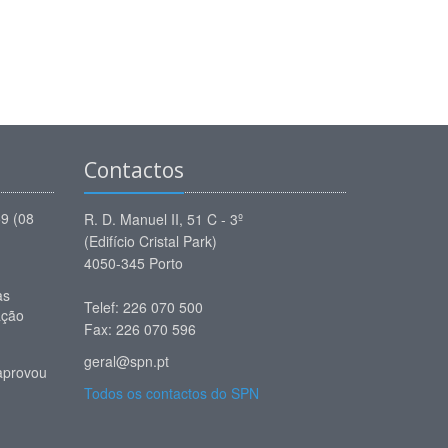
Contactos
59 (08
R. D. Manuel II, 51 C - 3º
(Edifício Cristal Park)
4050-345 Porto
as
Telef: 226 070 500
ação
Fax: 226 070 596
geral@spn.pt
aprovou
Todos os contactos do SPN