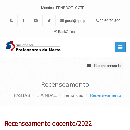
Membro:
FENPROF
|
CGTP
geral@spn.pt
22 60 70 500
BackOffice
Toggle
naviga
Recenseamento
Recenseamento
PASTAS
E AINDA...
Temáticas
Recenseamento
Recenseamento docente/2022