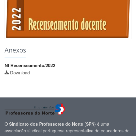
Anexos
NI Recenseamento/2022
Download
O
Sindicato dos Professores do Norte
(
SPN
) é uma
associação sindical portuguesa representativa de educadores de