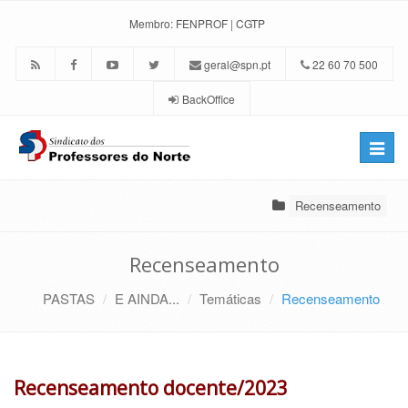
Membro:
FENPROF
|
CGTP
geral@spn.pt
22 60 70 500
BackOffice
Toggle
naviga
Recenseamento
Recenseamento
PASTAS
E AINDA...
Temáticas
Recenseamento
Recenseamento docente/2023