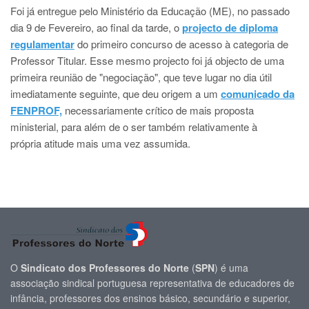
Foi já entregue pelo Ministério da Educação (ME), no passado
dia 9 de Fevereiro, ao final da tarde, o
projecto de diploma
regulamentar
do primeiro concurso de acesso à categoria de
Professor Titular. Esse mesmo projecto foi já objecto de uma
primeira reunião de "negociação", que teve lugar no dia útil
imediatamente seguinte, que deu origem a um
comunicado da
FENPROF,
necessariamente crítico de mais proposta
ministerial, para além de o ser também relativamente à
própria atitude mais uma vez assumida.
O
Sindicato dos Professores do Norte
(
SPN
) é uma
associação sindical portuguesa representativa de educadores de
infância, professores dos ensinos básico, secundário e superior,