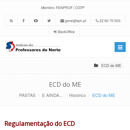
Membro:
FENPROF
|
CGTP
geral@spn.pt
22 60 70 500
BackOffice
Toggle
naviga
ECD do ME
ECD do ME
PASTAS
E AINDA...
Histórico
ECD do ME
Regulamentação do ECD