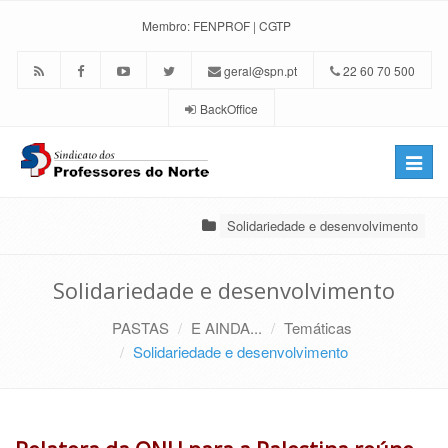
Membro:
FENPROF
|
CGTP
geral@spn.pt
22 60 70 500
BackOffice
Toggle
naviga
Solidariedade e desenvolvimento
Solidariedade e desenvolvimento
PASTAS
E AINDA...
Temáticas
Solidariedade e desenvolvimento