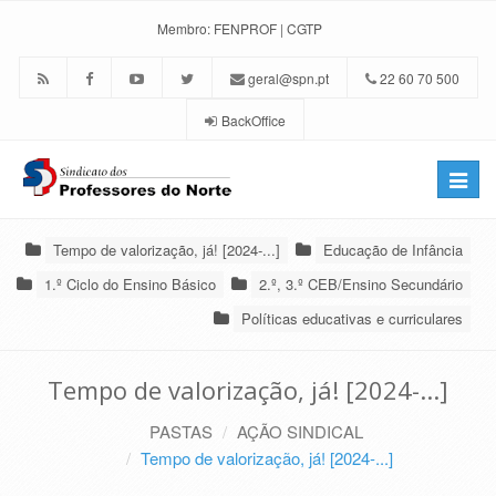
Membro:
FENPROF
|
CGTP
geral@spn.pt
22 60 70 500
BackOffice
Toggle
naviga
Tempo de valorização, já! [2024-...]
Educação de Infância
1.º Ciclo do Ensino Básico
2.º, 3.º CEB/Ensino Secundário
Políticas educativas e curriculares
Tempo de valorização, já! [2024-...]
PASTAS
AÇÃO SINDICAL
Tempo de valorização, já! [2024-...]