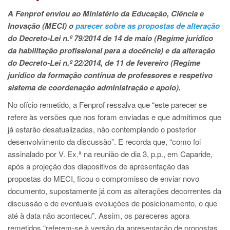
A Fenprof enviou ao Ministério da Educação, Ciência e
Inovação (MECI) o
parecer sobre as propostas de alteração
do Decreto-Lei n.º 79/2014 de 14 de maio (Regime jurídico
da habilitação profissional para a docência) e da alteração
do Decreto-Lei n.º 22/2014, de 11 de fevereiro (Regime
jurídico da formação contínua de professores e respetivo
sistema de coordenação administração e apoio).
No ofício remetido, a Fenprof ressalva que “este parecer se
refere às versões que nos foram enviadas e que admitimos que
já estarão desatualizadas, não contemplando o posterior
desenvolvimento da discussão”. E recorda que, “como foi
assinalado por V. Ex.ª na reunião de dia 3, p.p., em Caparide,
após a projeção dos diapositivos de apresentação das
propostas do MECI, ficou o compromisso de enviar novo
documento, supostamente já com as alterações decorrentes da
discussão e de eventuais evoluções de posicionamento, o que
até à data não aconteceu”. Assim, os pareceres agora
remetidos “referem-se à versão da apresentação de propostas