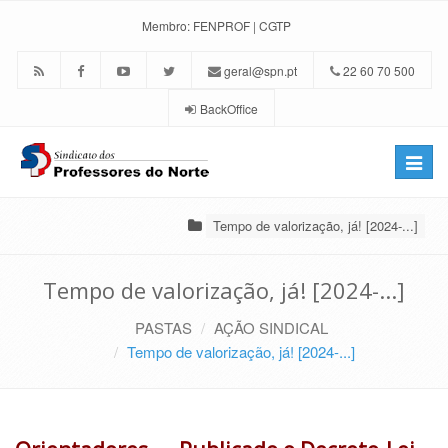
Membro:
FENPROF
|
CGTP
geral@spn.pt
22 60 70 500
BackOffice
Toggle
naviga
Tempo de valorização, já! [2024-...]
Tempo de valorização, já! [2024-...]
PASTAS
AÇÃO SINDICAL
Tempo de valorização, já! [2024-...]