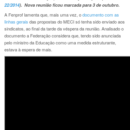
22/2014
).
Nova reunião ficou marcada para 3 de outubro.
A Fenprof lamenta que, mais uma vez, o
documento com as
linhas gerais
das propostas do MECI só tenha sido enviado aos
sindicatos, ao final da tarde da véspera da reunião. Analisado o
documento a Federação considera que, tendo sido anunciada
pelo ministro da Educação como uma medida estruturante,
estava à espera de mais.