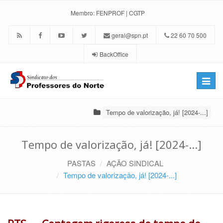
Membro:
FENPROF
|
CGTP
geral@spn.pt
22 60 70 500
BackOffice
Toggle
naviga
Tempo de valorização, já! [2024-...]
Tempo de valorização, já! [2024-...]
PASTAS
AÇÃO SINDICAL
Tempo de valorização, já! [2024-...]