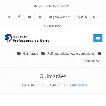
Membro:
FENPROF
|
CGTP
geral@spn.pt
22 60 70 500
BackOffice
Toggle
naviga
Guimarães
Políticas educativas e curriculares
Seminários
Guimarães
PASTAS
DELEGAÇÕES
Guimarães