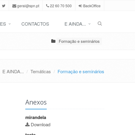
geral@spn.pt
22 60 70 500
BackOffice
ES
CONTACTOS
E AINDA...
Formação e seminários
E AINDA...
Temáticas
Formação e seminários
Anexos
mirandela
Download
teste