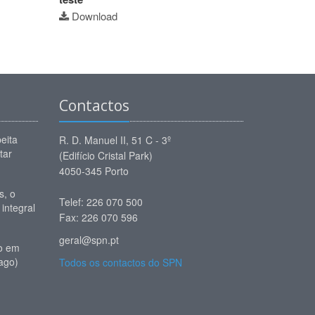
Download
Contactos
eita
R. D. Manuel II, 51 C - 3º
tar
(Edifício Cristal Park)
4050-345 Porto
, o
Telef: 226 070 500
 integral
Fax: 226 070 596
geral@spn.pt
io em
ago)
Todos os contactos do SPN