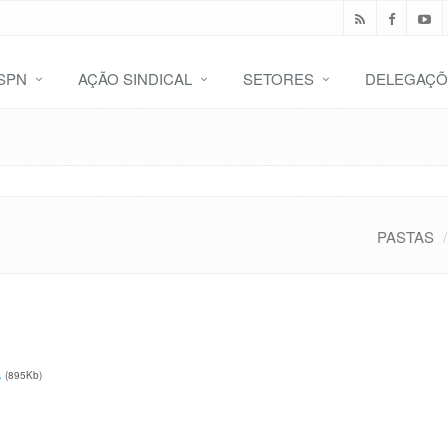
SPN
AÇÃO SINDICAL
SETORES
DELEGAÇÕ
PASTAS
a
(895Kb)