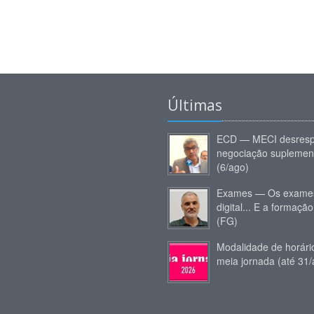
Últimas
ECD — MECI desresp
negociação suplemen
(6/ago)
Exames — Os exames
digital... E a formação
(FG)
Modalidade de horár
meia jornada (até 31/