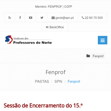
Membro:
FENPROF
|
CGTP
geral@spn.pt
22 60 70 500
BackOffice
Toggle
naviga
Fenprof
Fenprof
PASTAS
SPN
Fenprof
Sessão de Encerramento do 15.º