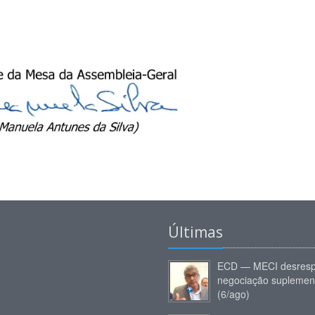
Últimas
ECD — MECI desresp
negociação suplemen
(6/ago)