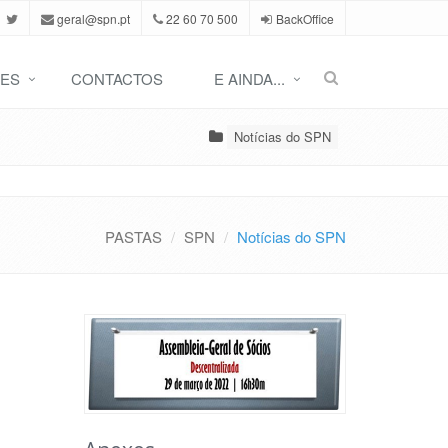
geral@spn.pt
22 60 70 500
BackOffice
ES
CONTACTOS
E AINDA...
Notícias do SPN
PASTAS
SPN
Notícias do SPN