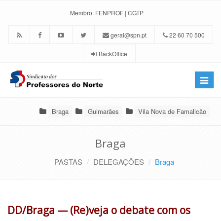
Membro:
FENPROF
|
CGTP
geral@spn.pt
22 60 70 500
BackOffice
Toggle
naviga
Braga
Guimarães
Vila Nova de Famalicão
Braga
PASTAS
DELEGAÇÕES
Braga
DD/Braga — (Re)veja o debate com os