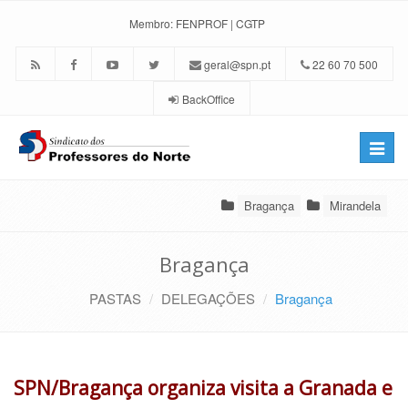
Membro:
FENPROF
|
CGTP
geral@spn.pt
22 60 70 500
BackOffice
Toggle
naviga
Bragança
Mirandela
Bragança
PASTAS
DELEGAÇÕES
Bragança
SPN/Bragança organiza visita a Granada e