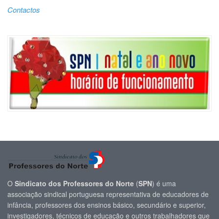
Contactos
O
Sindicato dos Professores do Norte
(
SPN
) é uma
associação sindical portuguesa representativa de educadores de
infância, professores dos ensinos básico, secundário e superior,
investigadores, técnicos de educação e outros trabalhadores que