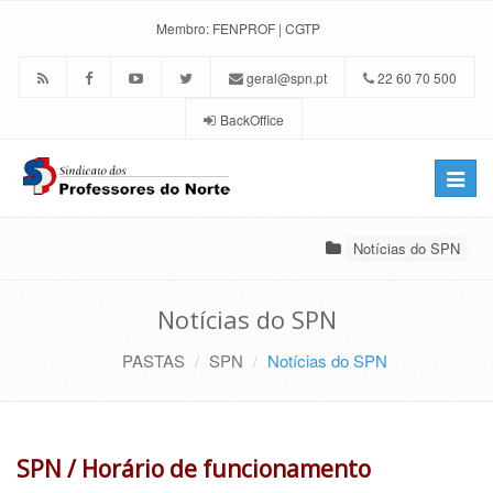
Membro:
FENPROF
|
CGTP
geral@spn.pt
22 60 70 500
BackOffice
Toggle
naviga
Notícias do SPN
Notícias do SPN
PASTAS
SPN
Notícias do SPN
SPN / Horário de funcionamento