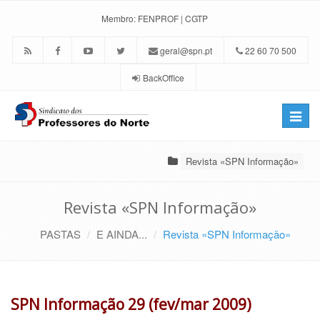
Membro:
FENPROF
|
CGTP
geral@spn.pt
22 60 70 500
BackOffice
Toggle
naviga
Revista «SPN Informação»
Revista «SPN Informação»
PASTAS
E AINDA...
Revista «SPN Informação»
SPN Informação 29 (fev/mar 2009)