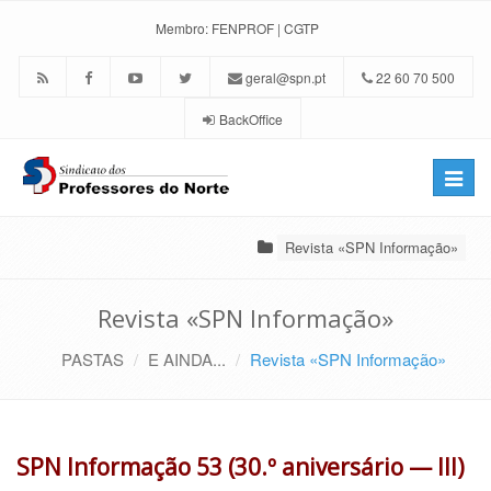
Membro:
FENPROF
|
CGTP
geral@spn.pt
22 60 70 500
BackOffice
Toggle
naviga
Revista «SPN Informação»
Revista «SPN Informação»
PASTAS
E AINDA...
Revista «SPN Informação»
SPN Informação 53 (30.º aniversário — III)