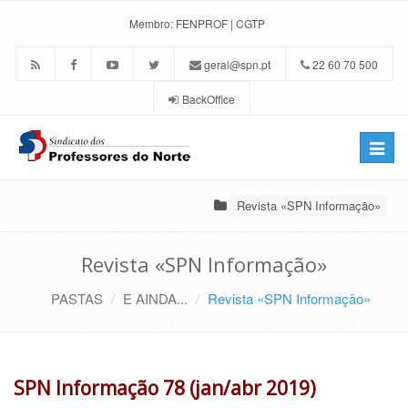
Membro:
FENPROF
|
CGTP
geral@spn.pt
22 60 70 500
BackOffice
Toggle
naviga
Revista «SPN Informação»
Revista «SPN Informação»
PASTAS
E AINDA...
Revista «SPN Informação»
SPN Informação 78 (jan/abr 2019)