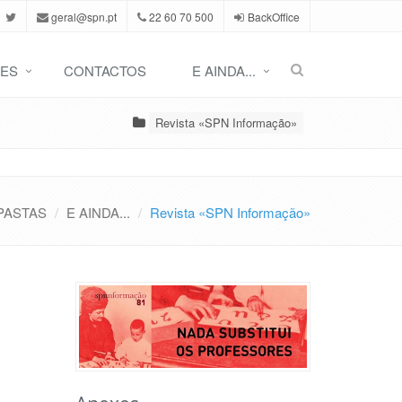
geral@spn.pt
22 60 70 500
BackOffice
ES
CONTACTOS
E AINDA...
Revista «SPN Informação»
PASTAS
E AINDA...
Revista «SPN Informação»