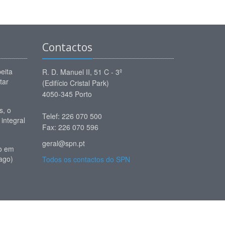
Contactos
eita
R. D. Manuel II, 51 C - 3º
tar
(Edifício Cristal Park)
4050-345 Porto
, o
Telef: 226 070 500
 integral
Fax: 226 070 596
geral@spn.pt
io em
ago)
Todos os contactos do SPN