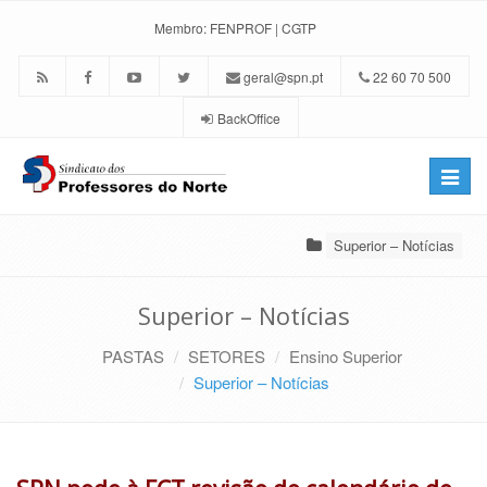
Membro:
FENPROF
|
CGTP
geral@spn.pt
22 60 70 500
BackOffice
Toggle
naviga
Superior – Notícias
Superior – Notícias
PASTAS
SETORES
Ensino Superior
Superior – Notícias