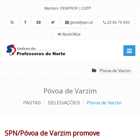
Membro:
FENPROF
|
CGTP
geral@spn.pt
22 60 70 500
BackOffice
Toggle
naviga
Póvoa de Varzim
Póvoa de Varzim
PASTAS
DELEGAÇÕES
Póvoa de Varzim
SPN/Póvoa de Varzim promove