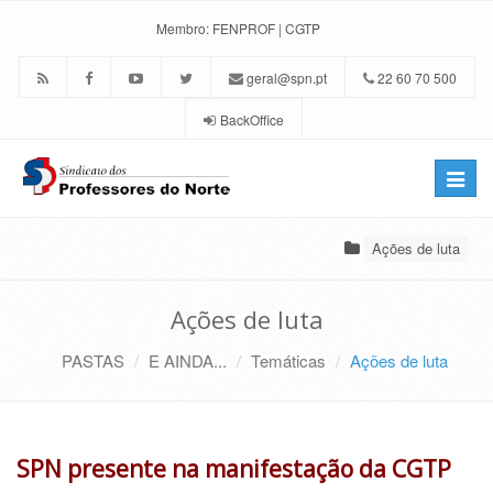
Membro:
FENPROF
|
CGTP
geral@spn.pt
22 60 70 500
BackOffice
Toggle
naviga
Ações de luta
Ações de luta
PASTAS
E AINDA...
Temáticas
Ações de luta
SPN presente na manifestação da CGTP