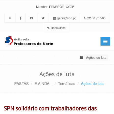
Membro:
FENPROF
|
CGTP
geral@spn.pt
22 60 70 500
BackOffice
Toggle
naviga
Ações de luta
Ações de luta
PASTAS
E AINDA...
Temáticas
Ações de luta
SPN solidário com trabalhadores das