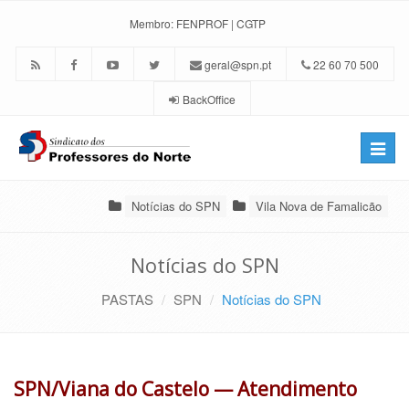
Membro:
FENPROF
|
CGTP
geral@spn.pt
22 60 70 500
BackOffice
Toggle
naviga
Notícias do SPN
Vila Nova de Famalicão
Notícias do SPN
PASTAS
SPN
Notícias do SPN
SPN/Viana do Castelo — Atendimento