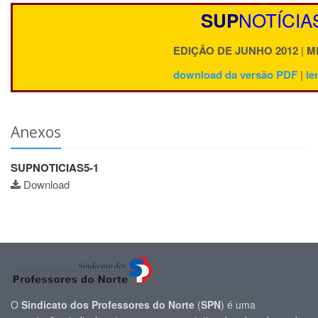
NOTÍCIA
SUP
EDIÇÃO DE JUNHO
2012
|
M
download da versão PDF
|
le
Anexos
SUPNOTICIAS5-1
Download
O
Sindicato dos Professores do Norte
(
SPN
) é uma