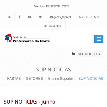
Membro:
FENPROF
|
CGTP
geral@spn.pt
22 60 70 500
BackOffice
Toggle
naviga
SUP NOTíCIAS
SUP NOTíCIAS
PASTAS
SETORES
Ensino Superior
SUP NOTíCIAS
SUP NOTíCIAS - junho