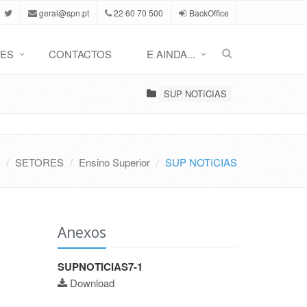
geral@spn.pt
22 60 70 500
BackOffice
ES
CONTACTOS
E AINDA...
SUP NOTíCIAS
SETORES
Ensino Superior
SUP NOTíCIAS
Anexos
SUPNOTICIAS7-1
Download