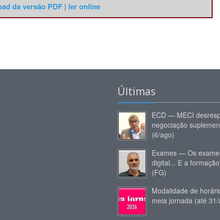
ad da versão PDF
|
ler online
Últimas
ECD — MECI desresp
negociação suplemen
(6/ago)
Exames — Os exames
digital... E a formação
(FG)
Modalidade de horár
meia jornada (até 31/