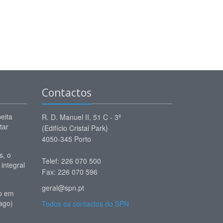
Contactos
eita
R. D. Manuel II, 51 C - 3º
tar
(Edifício Cristal Park)
4050-345 Porto
, o
Telef: 226 070 500
 integral
Fax: 226 070 596
geral@spn.pt
io em
ago)
Todos os contactos do SPN