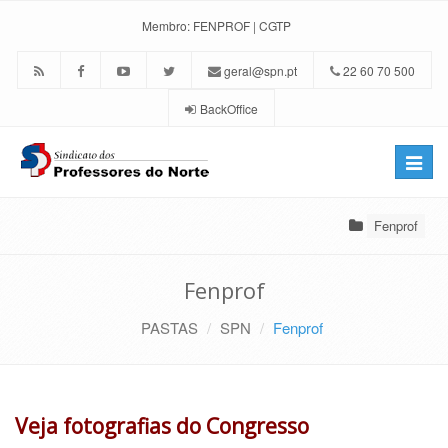
Membro:
FENPROF
|
CGTP
geral@spn.pt
22 60 70 500
BackOffice
Toggle
naviga
Fenprof
Fenprof
PASTAS
SPN
Fenprof
Veja fotografias do Congresso