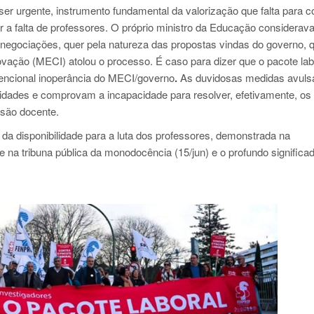
r urgente, instrumento fundamental da valorização que falta para co
er a falta de professores. O próprio ministro da Educação considerav
s negociações, quer pela natureza das propostas vindas do governo, q
vação (MECI) atolou o processo. É caso para dizer que o pacote labo
tencional inoperância do MECI/governo
.
As duvidosas medidas avuls
alidades e comprovam a incapacidade para resolver, efetivamente, os
ssão docente.
 da disponibilidade para a luta dos professores, demonstrada na
 na tribuna pública da monodocência (15/jun) e o profundo significa