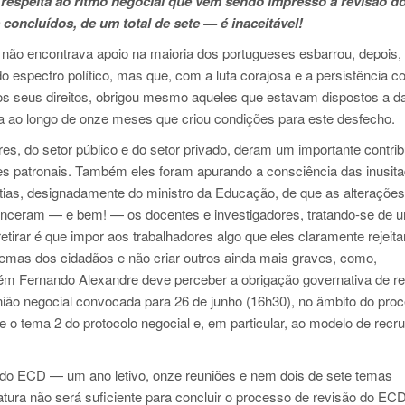
e respeita ao ritmo negocial que vem sendo impresso à revisão 
concluídos, de um total de sete — é inaceitável!
 não encontrava apoio na maioria dos portugueses esbarrou, depois,
o espectro político, mas que, com a luta corajosa e a persistência 
os seus direitos, obrigou mesmo aqueles que estavam dispostos a d
ta ao longo de onze meses que criou condições para este desfecho.
es, do setor público e do setor privado, deram um importante contrib
es patronais. Também eles foram apurando a consciência das inusit
ias, designadamente do ministro da Educação, de que as alterações
venceram — e bem! — os docentes e investigadores, tratando-se de 
tirar é que impor aos trabalhadores algo que eles claramente rejeit
lemas dos cidadãos e não criar outros ainda mais graves, como,
ém Fernando Alexandre deve perceber a obrigação governativa de re
nião negocial convocada para 26 de junho (16h30), no âmbito do pro
e o tema 2 do protocolo negocial e, em particular, ao modelo de recr
 do ECD — um ano letivo, onze reuniões e nem dois de sete temas
atura não será suficiente para concluir o processo de revisão do EC