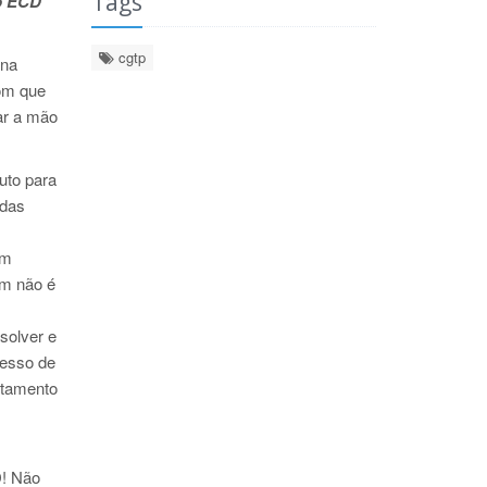
Tags
do ECD
cgtp
 na
com que
ar a mão
uto para
adas
um
am não é
solver e
cesso de
utamento
D! Não