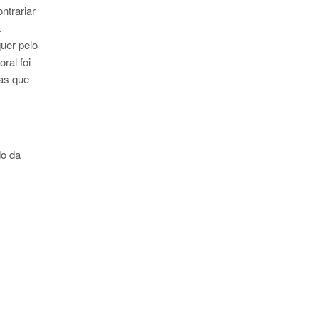
ntrariar
a
uer pelo
ral foi
as que
do da