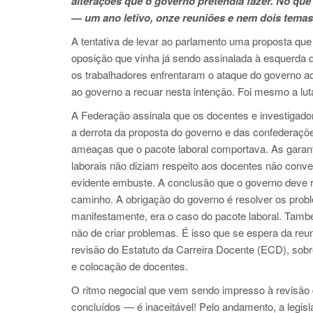
alterações que o governo pretendia fazer. No qu
— um ano letivo, onze reuniões e nem dois temas 
A tentativa de levar ao parlamento uma proposta que
oposição que vinha já sendo assinalada à esquerda d
os trabalhadores enfrentaram o ataque do governo a
ao governo a recuar nesta intenção. Foi mesmo a lu
A Federação assinala que os docentes e investigador
a derrota da proposta do governo e das confederaçõ
ameaças que o pacote laboral comportava. As garant
laborais não diziam respeito aos docentes não con
evidente embuste. A conclusão que o governo deve re
caminho. A obrigação do governo é resolver os prob
manifestamente, era o caso do pacote laboral. Tamb
não de criar problemas. É isso que se espera da reu
revisão do Estatuto da Carreira Docente (ECD), sobr
e colocação de docentes.
O ritmo negocial que vem sendo impresso à revisão
concluídos — é inaceitável! Pelo andamento, a legisl