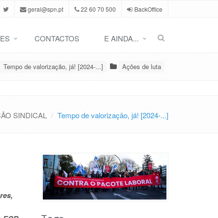
geral@spn.pt
22 60 70 500
BackOffice
ES
CONTACTOS
E AINDA...
Tempo de valorização, já! [2024-...]
Ações de luta
ÃO SINDICAL
Tempo de valorização, já! [2024-...]
res,