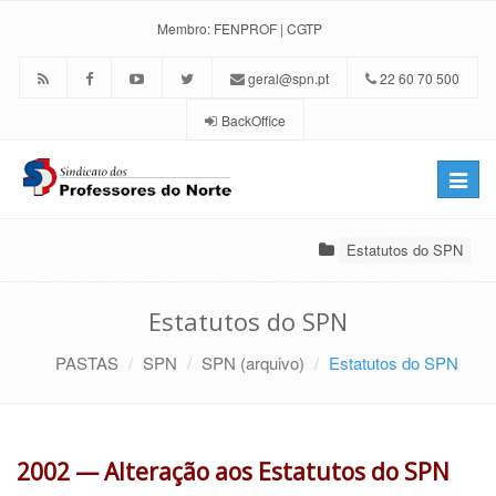
Membro:
FENPROF
|
CGTP
geral@spn.pt
22 60 70 500
BackOffice
Toggle
naviga
Estatutos do SPN
Estatutos do SPN
PASTAS
SPN
SPN (arquivo)
Estatutos do SPN
2002 — Alteração aos Estatutos do SPN