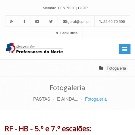
Membro:
FENPROF
|
CGTP
geral@spn.pt
22 60 70 500
BackOffice
Toggle
naviga
Fotogaleria
Fotogaleria
PASTAS
E AINDA...
Fotogaleria
RF - HB - 5.º e 7.º escalões: