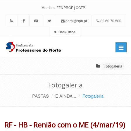
Membro:
FENPROF
|
CGTP
geral@spn.pt
22 60 70 500
BackOffice
Toggle
naviga
Fotogaleria
Fotogaleria
PASTAS
E AINDA...
Fotogaleria
RF - HB - Renião com o ME (4/mar/19)