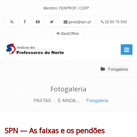
Membro:
FENPROF
|
CGTP
geral@spn.pt
22 60 70 500
BackOffice
Toggle
naviga
Fotogaleria
Fotogaleria
PASTAS
E AINDA...
Fotogaleria
SPN — As faixas e os pendões