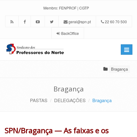
Membro:
FENPROF
|
CGTP
geral@spn.pt
22 60 70 500
BackOffice
Toggle
naviga
Bragança
Bragança
PASTAS
DELEGAÇÕES
Bragança
SPN/Bragança — As faixas e os