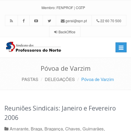
Membro:
FENPROF
|
CGTP
geral@spn.pt
22 60 70 500
BackOffice
Toggle
naviga
Póvoa de Varzim
PASTAS
DELEGAÇÕES
Póvoa de Varzim
Reuniões Sindicais: Janeiro e Fevereiro
2006
Amarante
,
Braga
,
Bragança
,
Chaves
,
Guimarães
,