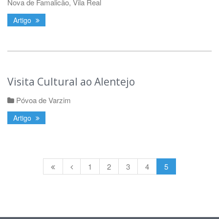
Nova de Famalicão
,
Vila Real
Artigo
Visita Cultural ao Alentejo
Póvoa de Varzim
Artigo
1
2
3
4
5