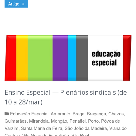
Artigo
Ensino Especial — Plenários sindicais (de
10 a 28/mar)
Educação Especial
,
Amarante
,
Braga
,
Bragança
,
Chaves
,
Guimarães
,
Mirandela
,
Monção
,
Penafiel
,
Porto
,
Póvoa de
Varzim
,
Santa Maria da Feira
,
São João da Madeira
,
Viana do
Castelo
,
Vila Nova de Famalicão
,
Vila Real