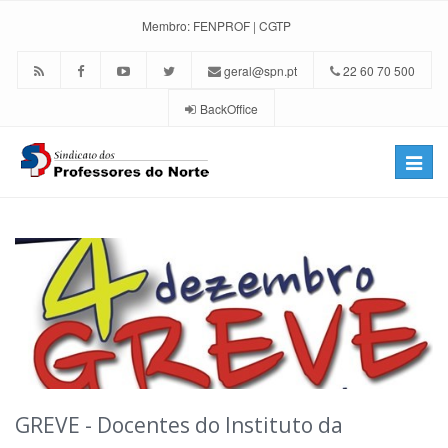
Membro:
FENPROF
|
CGTP
geral@spn.pt
22 60 70 500
BackOffice
Toggle
naviga
GREVE - Docentes do Instituto da