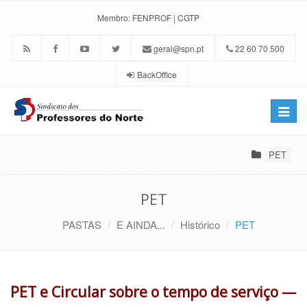
Membro:
FENPROF
|
CGTP
geral@spn.pt
22 60 70 500
BackOffice
Toggle
naviga
PET
PET
PASTAS
E AINDA...
Histórico
PET
PET e Circular sobre o tempo de serviço —