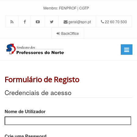
Membro:
FENPROF
|
CGTP
geral@spn.pt
22 60 70 500
BackOffice
Toggle
naviga
Formulário de Registo
Credenciais de acesso
Nome de Utilizador
Crie uma Password