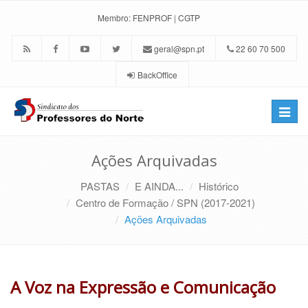
Membro:
FENPROF
|
CGTP
geral@spn.pt
22 60 70 500
BackOffice
Toggle
naviga
Ações Arquivadas
PASTAS
E AINDA...
Histórico
Centro de Formação / SPN (2017-2021)
Ações Arquivadas
A Voz na Expressão e Comunicação